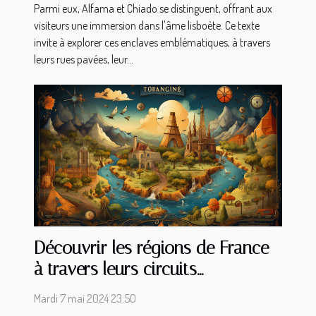
Parmi eux, Alfama et Chiado se distinguent, offrant aux
visiteurs une immersion dans l'âme lisboète. Ce texte
invite à explorer ces enclaves emblématiques, à travers
leurs rues pavées, leur...
Découvrir les régions de France
à travers leurs circuits
emblématiques : un guide de
Mardi 7 mai 2024 23:50
voyage