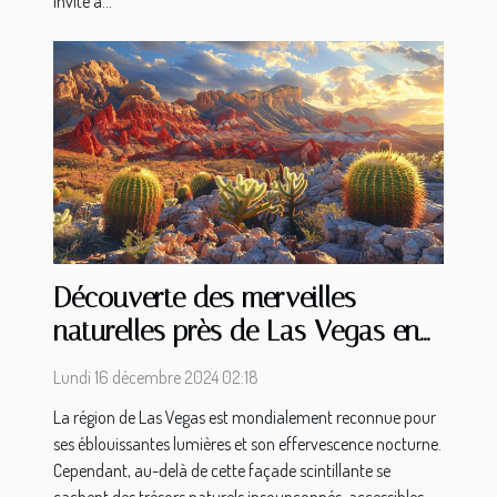
invite à...
Découverte des merveilles
naturelles près de Las Vegas en
excursion de luxe
Lundi 16 décembre 2024 02:18
La région de Las Vegas est mondialement reconnue pour
ses éblouissantes lumières et son effervescence nocturne.
Cependant, au-delà de cette façade scintillante se