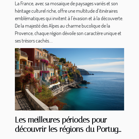
La France, avec sa mosaïque de paysages variés et son
héritage culturel riche, offre une multitude d'itinéraires
emblématiques qui invitent à l'évasion et à la découverte.
De la majesté des Alpes au charme bucolique de la
Provence, chaque région dévoile son caractère unique et
ses trésors cachés....
Les meilleures périodes pour
découvrir les régions du Portugal
: Algarve, Lisbonne, Porto et