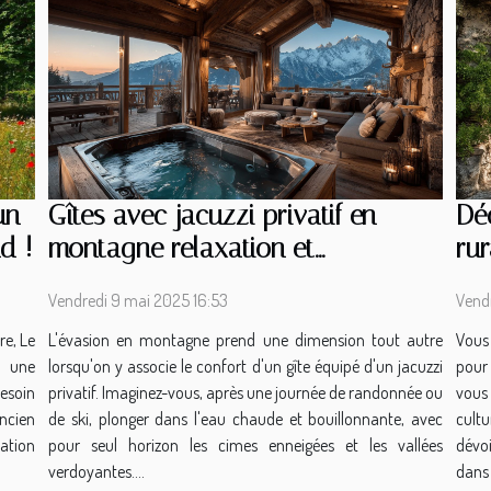
un
Gîtes avec jacuzzi privatif en
Dé
d !
montagne relaxation et
rur
panoramas exceptionnels
va
Vendredi 9 mai 2025 16:53
Vendr
re, Le
L'évasion en montagne prend une dimension tout autre
Vous
, une
lorsqu'on y associe le confort d'un gîte équipé d'un jacuzzi
pour 
besoin
privatif. Imaginez-vous, après une journée de randonnée ou
vous
ancien
de ski, plonger dans l'eau chaude et bouillonnante, avec
cultu
ation
pour seul horizon les cimes enneigées et les vallées
dévo
verdoyantes....
dans 