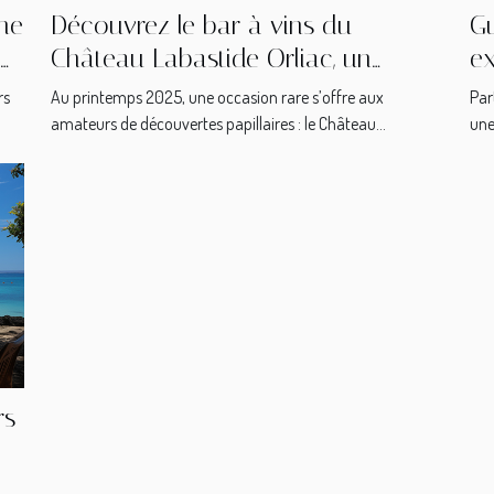
ine
Découvrez le bar à vins du
Gu
Château Labastide Orliac, un
ex
concept éphémère au cœur des
rs
Au printemps 2025, une occasion rare s’offre aux
Par
vignes
amateurs de découvertes papillaires : le Château...
une
rs