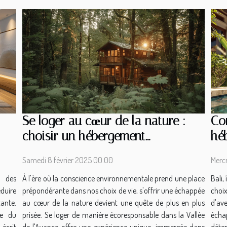
Se loger au cœur de la nature :
Con
choisir un hébergement
héb
écologique dans la Vallée de
sa
Samedi 8 février 2025 00:00
Mercr
l'Avance
 des
À l'ère où la conscience environnementale prend une place
Bali,
duire
prépondérante dans nos choix de vie, s'offrir une échappée
choi
nte.
au cœur de la nature devient une quête de plus en plus
d'av
ve du
prisée. Se loger de manière écoresponsable dans la Vallée
écha