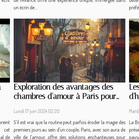
écrit
de l'Avance offre une expérience unique, immergée dans
déte
un écrin de...
préfé
Les
n
Exploration des avantages des
d'
chambres d'amour à Paris pour
dan
raviver la flamme dans le couple
Mard
Lundi 17 juin 2024 02:20
La Br
reint
S'il est vrai que la routine peut parfois éroder la magie des
prése
e cet
premiers jours au sein d'un couple, Paris, avec son aura de
pays
ial de
ville de l'amour, offre des solutions enchanteuses pour