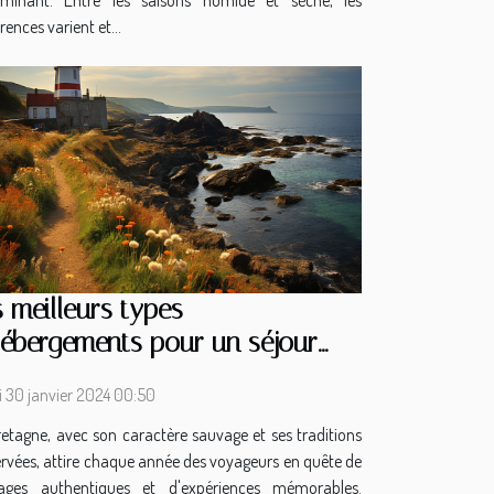
rminant. Entre les saisons humide et sèche, les
rences varient et...
 meilleurs types
hébergements pour un séjour
s le Finistère
i 30 janvier 2024 00:50
etagne, avec son caractère sauvage et ses traditions
rvées, attire chaque année des voyageurs en quête de
ages authentiques et d'expériences mémorables.