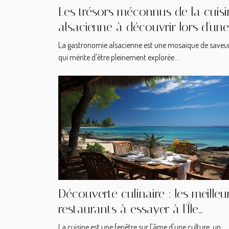
Les trésors méconnus de la cuis
alsacienne à découvrir lors d'une
visite de la région
La gastronomie alsacienne est une mosaïque de saveu
qui mérite d'être pleinement explorée....
Découverte culinaire : les meilleu
restaurants à essayer à l'Île
Maurice
La cuisine est une fenêtre sur l'âme d'une culture, un