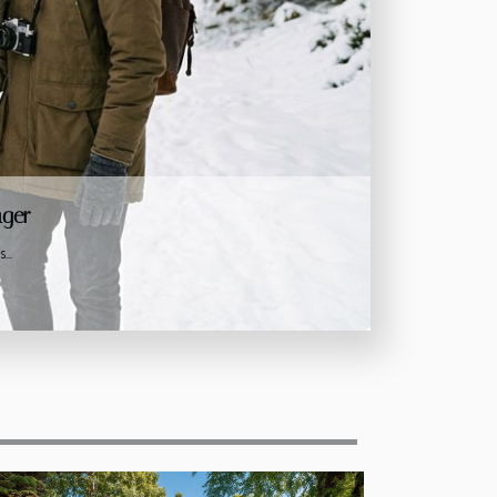
uphins ?
he en...