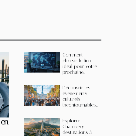
Comment
choisir le lieu
idéal pour votre
prochaine
conférence en
Europe ?
Découvrir les
événements
culturels
incontournables
à Paris ce mois-
ci
 en
Explorer
Chambéry :
?
destinations à