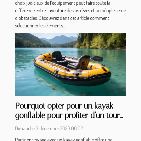
choix judicieux de l'équipement peut faire toute la
différence entre l'aventure de vos rêves et un périple semé
d'obstacles. Découvrez dans cet article comment
sélectionner les éléments...
Pourquoi opter pour un kayak
gonflable pour profiter d'un tour
sur l'eau lors d'un séjour ?
Dimanche 3 décembre 2023 00:02
Partir en voyage avec un kayak gonflable offre une