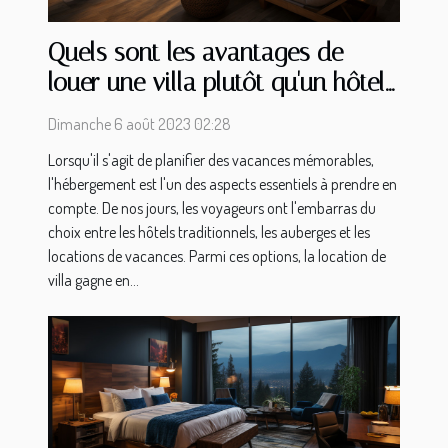
Quels sont les avantages de
louer une villa plutôt qu'un hôtel
pour vos vacances ?
Dimanche 6 août 2023 02:28
Lorsqu'il s'agit de planifier des vacances mémorables,
l'hébergement est l'un des aspects essentiels à prendre en
compte. De nos jours, les voyageurs ont l'embarras du
choix entre les hôtels traditionnels, les auberges et les
locations de vacances. Parmi ces options, la location de
villa gagne en...