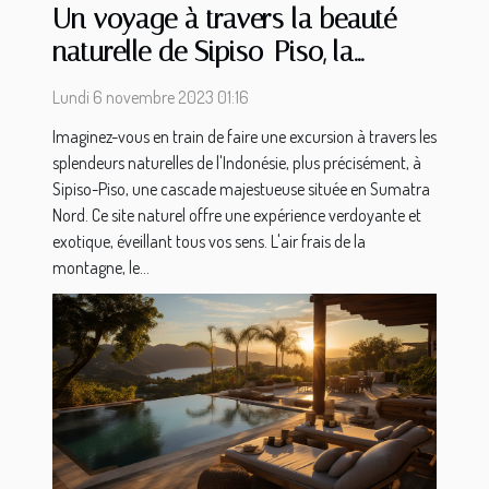
Un voyage à travers la beauté
naturelle de Sipiso-Piso, la
cascade majestueuse de Sumatra
Lundi 6 novembre 2023 01:16
Nord
Imaginez-vous en train de faire une excursion à travers les
splendeurs naturelles de l'Indonésie, plus précisément, à
Sipiso-Piso, une cascade majestueuse située en Sumatra
Nord. Ce site naturel offre une expérience verdoyante et
exotique, éveillant tous vos sens. L'air frais de la
montagne, le...