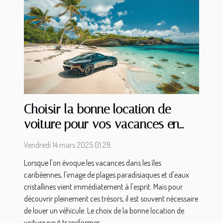
Choisir la bonne location de
voiture pour vos vacances en
îles caribéennes
Vendredi 14 mars 2025 01:28
Lorsque l'on évoque les vacances dans les îles
caribéennes, l'image de plages paradisiaques et d'eaux
cristallines vient immédiatement à l'esprit. Mais pour
découvrir pleinement ces trésors, il est souvent nécessaire
de louer un véhicule. Le choix de la bonne location de
voiture peut transformer...