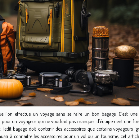
ue l’on effectue un voyage sans se faire un bon bagage. C’est une
re pour un voyageur qui ne voudrait pas manquer d’équipement une foi
et, ledit bagage doit contenir des accessoires que certains voyageurs ig
aussi à connaitre les accessoires pour un vol ou un tourisme, cet articl