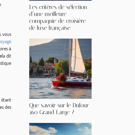
.
Les critères de sélection
d’une meilleure
compagnie de croisière
de luxe française
i, vous
voyage
oires à
ela dit
stique
n étant
Que savoir sur le Dufour
res des
360 Grand Large ?