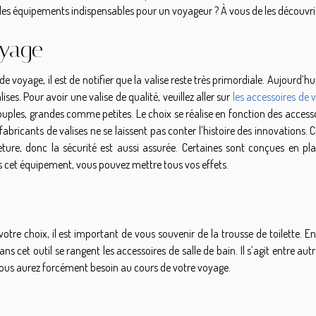
 les équipements indispensables pour un voyageur ? À vous de les découvrir
oyage
e voyage, il est de notifier que la valise reste très primordiale. Aujourd’hu
ises. Pour avoir une valise de qualité, veuillez aller sur
les accessoires de 
s, souples, grandes comme petites. Le choix se réalise en fonction des access
abricants de valises ne se laissent pas conter l’histoire des innovations. C
ture, donc la sécurité est aussi assurée. Certaines sont conçues en pla
ns cet équipement, vous pouvez mettre tous vos effets.
tre choix, il est important de vous souvenir de la trousse de toilette. E
ans cet outil se rangent les accessoires de salle de bain. Il s’agit entre aut
vous aurez forcément besoin au cours de votre voyage.