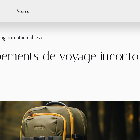
ns
Autres
yage incontournables ?
pements de voyage inconto